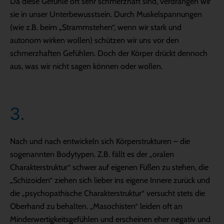
Da diese Gefühle oft sehr schmerzhaft sind, verdrängen wir
sie in unser Unterbewusstsein. Durch Muskelspannungen
(wie z.B. beim „Strammstehen“, wenn wir stark und
autonom wirken wollen) schützen wir uns vor den
schmerzhaften Gefühlen. Doch der Körper drückt dennoch
aus, was wir nicht sagen können oder wollen.
3.
Nach und nach entwickeln sich Körperstrukturen – die
sogenannten Bodytypen. Z.B. fällt es der „oralen
Charakterstruktur“ schwer auf eigenen Füßen zu stehen, die
„Schizoiden“ ziehen sich lieber ins eigene Innere zurück und
die „psychopathische Charakterstruktur“ versucht stets die
Oberhand zu behalten. „Masochisten“ leiden oft an
Minderwertigkeitsgefühlen und erscheinen eher negativ und