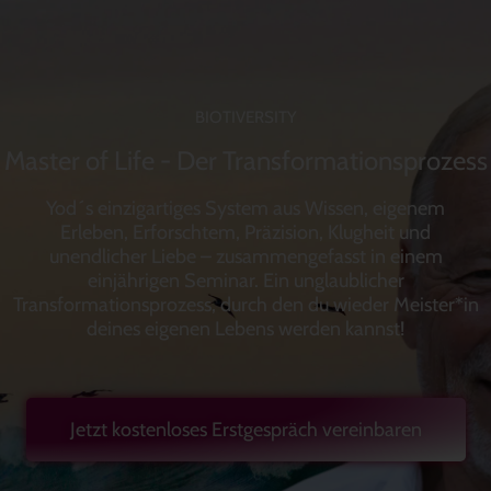
BIOTIVERSITY
Master of Life - Der Transformationsprozess
Yod´s einzigartiges System aus Wissen, eigenem
Erleben, Erforschtem, Präzision, Klugheit und
unendlicher Liebe – zusammengefasst in einem
einjährigen Seminar. Ein unglaublicher
Transformationsprozess, durch den du wieder Meister*in
deines eigenen Lebens werden kannst!
Jetzt kostenloses Erstgespräch vereinbaren