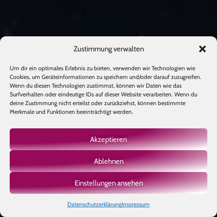
Zustimmung verwalten
Um dir ein optimales Erlebnis zu bieten, verwenden wir Technologien wie
Cookies, um Geräteinformationen zu speichern und/oder darauf zuzugreifen.
Wenn du diesen Technologien zustimmst, können wir Daten wie das
Surfverhalten oder eindeutige IDs auf dieser Website verarbeiten. Wenn du
deine Zustimmung nicht erteilst oder zurückziehst, können bestimmte
Merkmale und Funktionen beeinträchtigt werden.
Akzeptieren
Ablehnen
Einstellungen ansehen
Datenschutzerklärung
Impressum