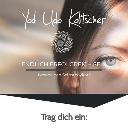
Yod Udo Kolitscher
ENDLICH ERFOLGREICH SEIN
beende den Selbstboykott
Trag dich ein: