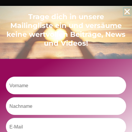
Trage dich in unsere
Like uns auf Facebook
Mailingliste ein und versäume
keine wertvollen Beiträge, News
und Videos!
Klicke hier, um Marketing-Cookies zu
Vorname
akzeptieren und diesen Inhalt zu aktivieren
Nachname
Email