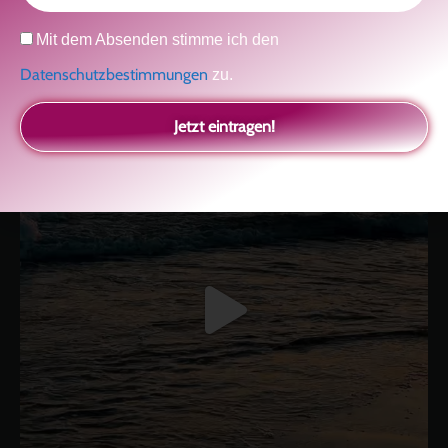
kolitscher.by.biotic
Datenschutz
Mit dem Absenden stimme ich den
Selbstliebe, Aussöhnung mit der Kindheit, Potenzial entfalten,
glückliche Beziehung-The Master Key
Asha und Marie-Luise
Datenschutzbestimmungen
zu.
Kolitscher
Sisterlove
Jetzt eintragen!