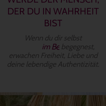
DER DU IN WAHRHEIT
BIST
Wenn du dir selbst
i
m
B
e
w
begegnest,
u
s
s
t
s
e
i
n
erwachen Freiheit, Liebe und
deine lebendige Authentizität.