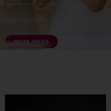
ZEITRAUM: 16.09. – 20.09.2026
NUR FÜR DIESEN TERMIN: € 395,- STATT € 790,-
MEHR INFOS