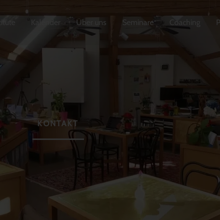
titute
Kalender
Über uns
Seminare
Coaching
KONTAKT