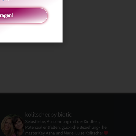
tragen!
kolitscher.by.biotic
Selbstliebe, Aussöhnung mit der Kindheit,
Potenzial entfalten, glückliche Beziehung-The
Master Key
Asha und Marie-Luise Kolitscher