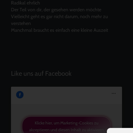
Radikal ehrlich
Der Teil von dir, der gesehen werden möchte
Vielleicht geht es gar nicht darum, noch mehr zu
verstehen
Manchmal braucht es einfach eine kleine Auszeit
Like uns auf Facebook
Klicke hier, um Marketing-Cookies zu
akzeptieren und diesen Inhalt zu aktivieren