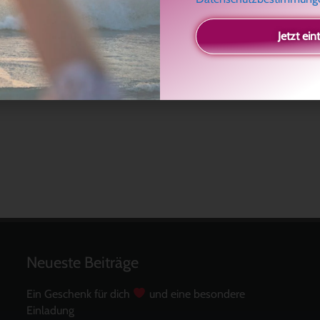
Jetzt ein
Neueste Beiträge
Ein Geschenk für dich
und eine besondere
Einladung