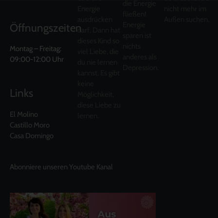
die Energie
Energie
nicht mehr im
fließen!
ausdrücken
Außen suchen.
Energie
Öffnungszeiten
darf. Dann hat
sparen ist
dieses Kind so
nichts
Montag – Freitag:
viel Liebe, die
anderes als
09:00-12:00 Uhr
du nie lernen
Depression.
kannst. Es gibt
keine
Links
Möglichkeit,
diese Liebe zu
El Molino
lernen.
Castillo Moro
Casa Domingo
Abonniere unseren Youtube Kanal