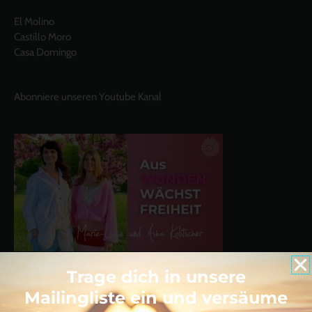
El Molino
Castillo Moro
Casa Domingo
Abonniere unseren Youtube Kanal
Trage dich in unsere
Mailingliste ein und versäume