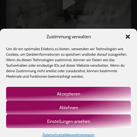
Zustimmung verwalten
Um dir ein optimales Erlebnis zu bieten, verwenden wir Technologien wie
Cookies, um Geräteinformationen zu speichern und/oder darauf zuzugreifen.
Wenn du diesen Technologien zustimmst, können wir Daten wie das
Surfverhalten oder eindeutige IDs auf dieser Website verarbeiten. Wenn du
deine Zustimmung nicht erteilst oder zurückziehst, können bestimmte
Mehr laden
Auf Instagram folgen
Merkmale und Funktionen beeinträchtigt werden.
Akzeptieren
Ablehnen
Copyright © 2026 BIOTIC INSTITUTE |
Impressum
|
Datenschutz
|
AGB
|
Einstellungen ansehen
Made with
by Ben's Way
Datenschutzerklärung
Impressum