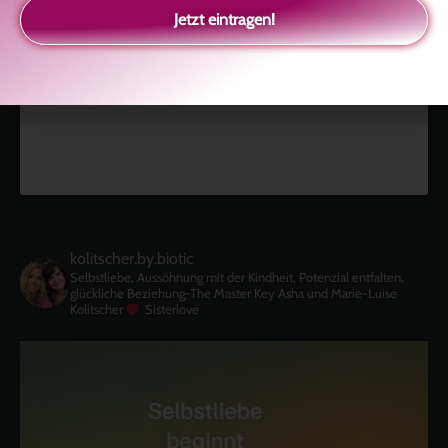
Jetzt eintragen!
Klicke hier, um Marketing-Cookies zu
akzeptieren und diesen Inhalt zu aktivieren
kolitscher.by.biotic
Selbstliebe, Aussöhnung mit der Kindheit, Potenzial entfalten,
glückliche Beziehung-The Master Key
Asha und Marie-Luise
Kolitscher
Sisterlove