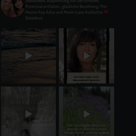
Selbstliebe, Aussöhnung mit der Kindheit,
Potenzial entfalten, glückliche Beziehung-The
Master Key
Asha und Marie-Luise Kolitscher
Sisterlove