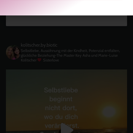
kolitscher.by.biotic
Selbstliebe, Aussöhnung mit der Kindheit, Potenzial entfalten,
glückliche Beziehung-The Master Key
Asha und Marie-Luise
Kolitscher
Sisterlove