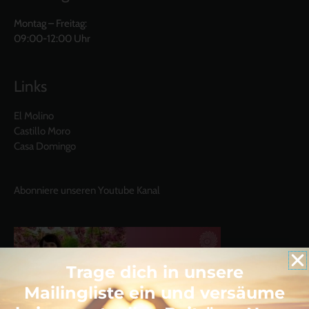
Montag – Freitag:
09:00-12:00 Uhr
Links
El Molino
Castillo Moro
Casa Domingo
Abonniere unseren Youtube Kanal
Trage dich in unsere
Mailingliste ein und versäume