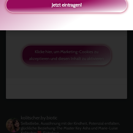
Jetzt eintragen!
Klicke hier, um Marketing-Cookies zu
akzeptieren und diesen Inhalt zu aktivieren
kolitscher.by.biotic
Selbstliebe, Aussöhnung mit der Kindheit, Potenzial entfalten,
glückliche Beziehung-The Master Key
Asha und Marie-Luise
Kolitscher
Sisterlove