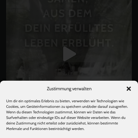
Zustimmung verwalten
Um dir ein optimales Erlebnis zu bieten, verwenden wir Technologien wie
Cookies, um Geräteinformationen zu speichern und/oder darauf zuzugreifen.
Wenn du diesen Technologien zustimmst, können wir Daten wie das
Surfverhalten oder eindeutige IDs auf dieser Website verarbeiten. Wenn du
deine Zustimmung nicht erteilst oder zurückziehst, können bestimmte
Mehr laden
Auf Instagram folgen
Merkmale und Funktionen beeinträchtigt werden.