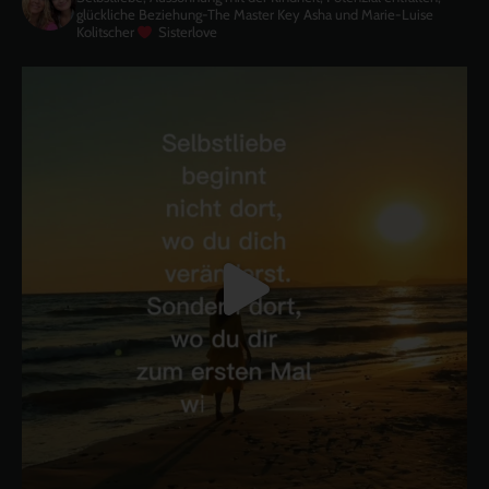
glückliche Beziehung-The Master Key
Asha und Marie-Luise
Kolitscher
Sisterlove