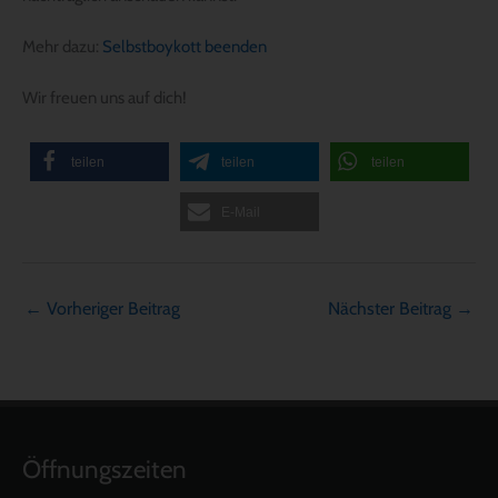
Mehr dazu:
Selbstboykott beenden
Wir freuen uns auf dich!
teilen
teilen
teilen
E-Mail
←
Vorheriger Beitrag
Nächster Beitrag
→
Öffnungszeiten