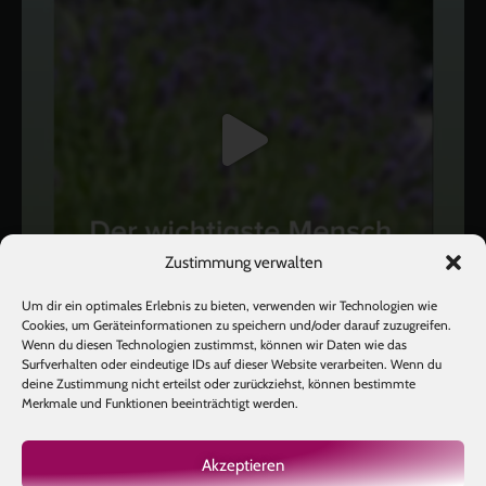
Zustimmung verwalten
Um dir ein optimales Erlebnis zu bieten, verwenden wir Technologien wie
Cookies, um Geräteinformationen zu speichern und/oder darauf zuzugreifen.
Wenn du diesen Technologien zustimmst, können wir Daten wie das
Surfverhalten oder eindeutige IDs auf dieser Website verarbeiten. Wenn du
deine Zustimmung nicht erteilst oder zurückziehst, können bestimmte
Mehr laden
Auf Instagram folgen
Merkmale und Funktionen beeinträchtigt werden.
Akzeptieren