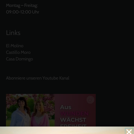
Montag – Freitag:
09:00-12:00 Uhr
Links
El Molino
Castillo Moro
Casa Domingo
Abonniere unseren Youtube Kanal