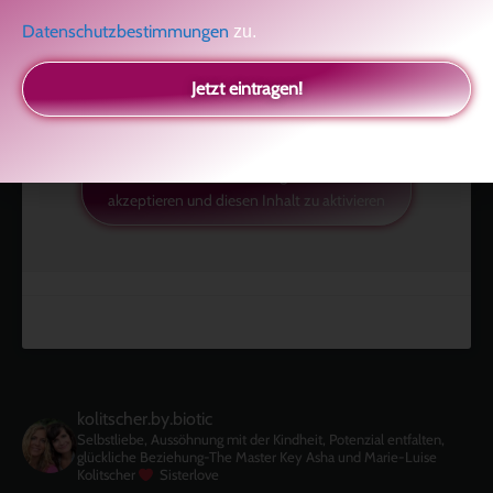
Datenschutzbestimmungen
zu.
Jetzt eintragen!
Klicke hier, um Marketing-Cookies zu
akzeptieren und diesen Inhalt zu aktivieren
kolitscher.by.biotic
Selbstliebe, Aussöhnung mit der Kindheit, Potenzial entfalten,
glückliche Beziehung-The Master Key
Asha und Marie-Luise
Kolitscher
Sisterlove