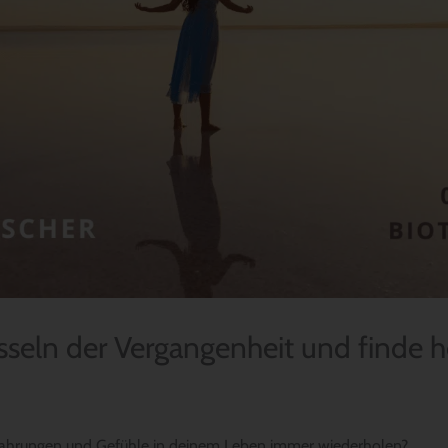
sseln der Vergangenheit und finde he
rfahrungen und Gefühle in deinem Leben immer wiederholen?