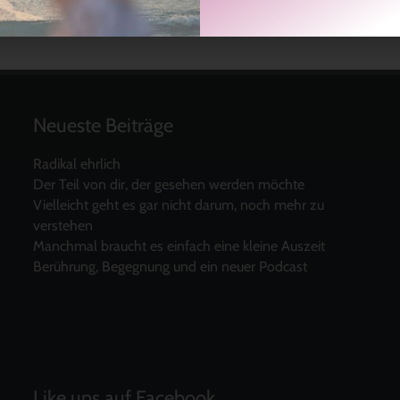
Neueste Beiträge
Radikal ehrlich
Der Teil von dir, der gesehen werden möchte
Vielleicht geht es gar nicht darum, noch mehr zu
verstehen
Manchmal braucht es einfach eine kleine Auszeit
Berührung, Begegnung und ein neuer Podcast
Like uns auf Facebook