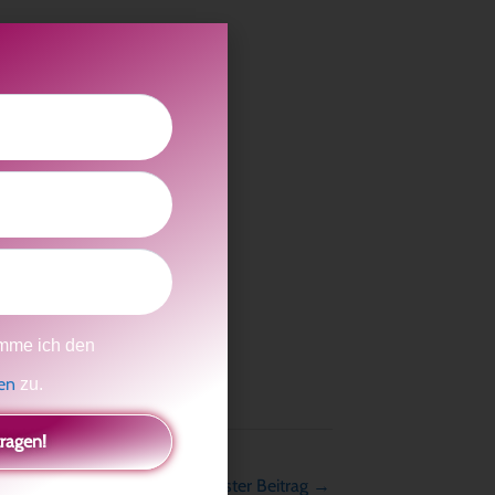
e verändern kannst?
elst?
mme ich den
gen
zu.
tragen!
Nächster Beitrag
→