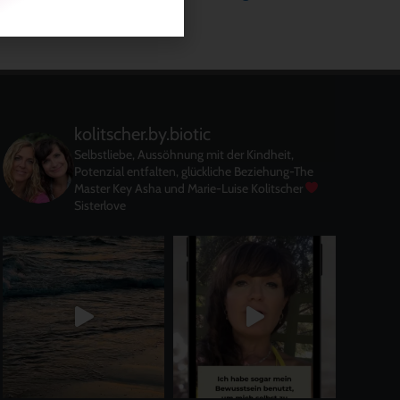
kolitscher.by.biotic
Selbstliebe, Aussöhnung mit der Kindheit,
Potenzial entfalten, glückliche Beziehung-The
Master Key
Asha und Marie-Luise Kolitscher
Sisterlove