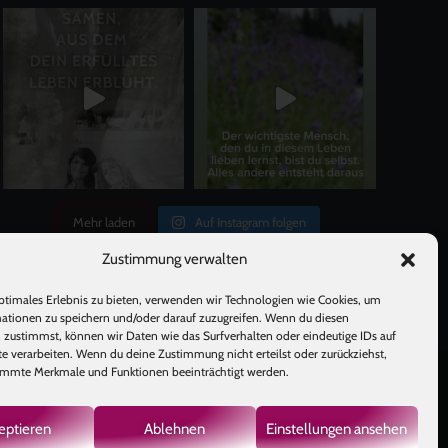
Mehr laden
Auf Instagram folgen
Zustimmung verwalten
ptimales Erlebnis zu bieten, verwenden wir Technologien wie Cookies, um
ationen zu speichern und/oder darauf zuzugreifen. Wenn du diesen
 zustimmst, können wir Daten wie das Surfverhalten oder eindeutige IDs auf
te verarbeiten. Wenn du deine Zustimmung nicht erteilst oder zurückziehst,
mmte Merkmale und Funktionen beeinträchtigt werden.
GB
|
eptieren
Ablehnen
Einstellungen ansehen