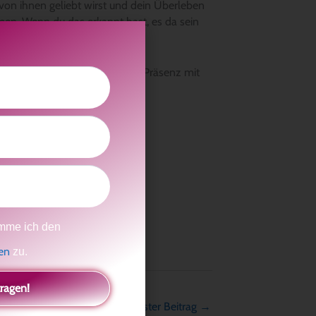
 von ihnen geliebt wirst und dein Überleben
men. Wenn du das erkannt hast, es da sein
ickelt, das sich Online und in Präsenz mit
mme ich den
gen
zu.
tragen!
Nächster Beitrag
→