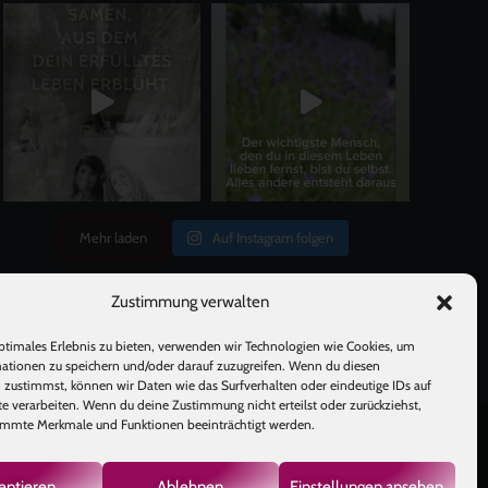
Mehr laden
Auf Instagram folgen
Zustimmung verwalten
ptimales Erlebnis zu bieten, verwenden wir Technologien wie Cookies, um
ationen zu speichern und/oder darauf zuzugreifen. Wenn du diesen
 zustimmst, können wir Daten wie das Surfverhalten oder eindeutige IDs auf
te verarbeiten. Wenn du deine Zustimmung nicht erteilst oder zurückziehst,
mmte Merkmale und Funktionen beeinträchtigt werden.
GB
|
eptieren
Ablehnen
Einstellungen ansehen