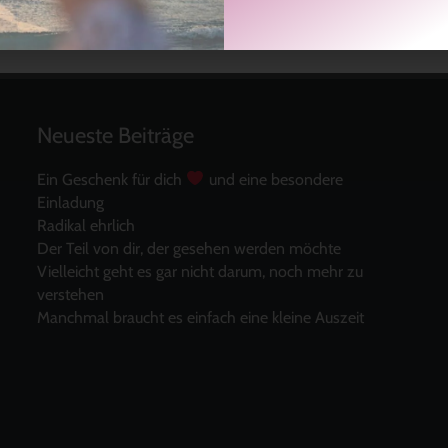
Neueste Beiträge
Ein Geschenk für dich
und eine besondere
Einladung
Radikal ehrlich
Der Teil von dir, der gesehen werden möchte
Vielleicht geht es gar nicht darum, noch mehr zu
verstehen
Manchmal braucht es einfach eine kleine Auszeit