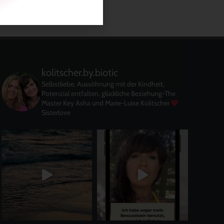
kolitscher.by.biotic
Selbstliebe, Aussöhnung mit der Kindheit,
Potenzial entfalten, glückliche Beziehung-The
Master Key
Asha und Marie-Luise Kolitscher
Sisterlove