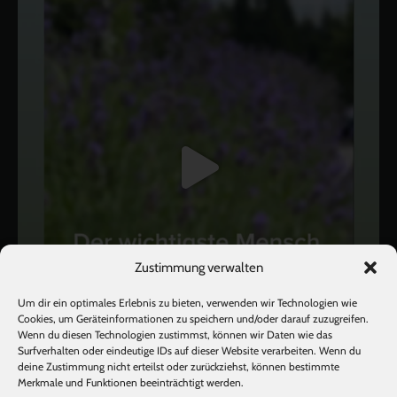
Zustimmung verwalten
Um dir ein optimales Erlebnis zu bieten, verwenden wir Technologien wie
Cookies, um Geräteinformationen zu speichern und/oder darauf zuzugreifen.
Wenn du diesen Technologien zustimmst, können wir Daten wie das
Surfverhalten oder eindeutige IDs auf dieser Website verarbeiten. Wenn du
deine Zustimmung nicht erteilst oder zurückziehst, können bestimmte
Mehr laden
Auf Instagram folgen
Merkmale und Funktionen beeinträchtigt werden.