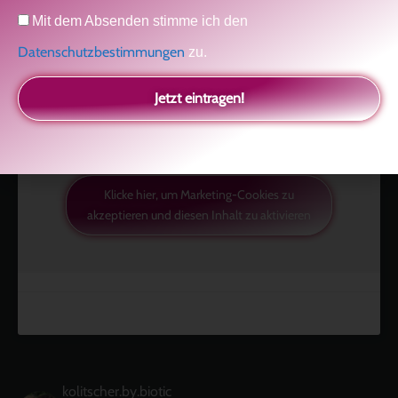
Datenschutz
Mit dem Absenden stimme ich den
Like uns auf Facebook
Datenschutzbestimmungen
zu.
Jetzt eintragen!
Klicke hier, um Marketing-Cookies zu
akzeptieren und diesen Inhalt zu aktivieren
kolitscher.by.biotic