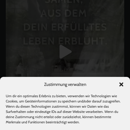
Zustimmung verwalten
Um dir ein optimales Erlebnis zu bieten, verwenden wir Technologien wie
Cookies, um Geräteinformationen zu speichern und/oder darauf zuzugreifen.
Wenn du diesen Technologien zustimmst, können wir Daten wie das
Surfverhalten oder eindeutige IDs auf dieser Website verarbeiten. Wenn du
deine Zustimmung nicht erteilst oder zurückziehst, können bestimmte
Mehr laden
Auf Instagram folgen
Merkmale und Funktionen beeinträchtigt werden.