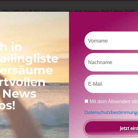
Die stille Kraft der Intention – wie dein Inneres dein Leben lenkt
ention wirklich
– und warum ist sie so viel mehr als ein Ziel oder e
eflüster-Video sprechen wir darüber, wie eine klare Intention dein
Vorname
innerlich trägt und dir Orientierung schenkt – gerade in bewegten Z
h in
ilingliste
t eine Einladung, bewusster zu leben und dich innerlich auszurichte
Nachname
versäume
ujahrsbotschaft 2026 greifen wir dieses Thema dann noch vertieft
rtvollen
r kraftvollen Intention ins neue Jahr gehen kannst – ganz praktisch
Email
, News
Datenschutz
os!
Mit dem Absenden sti
Datenschutzbestimmun
Jetzt ein