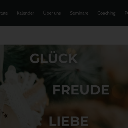
itute
Kalender
Über uns
Seminare
Coaching
P