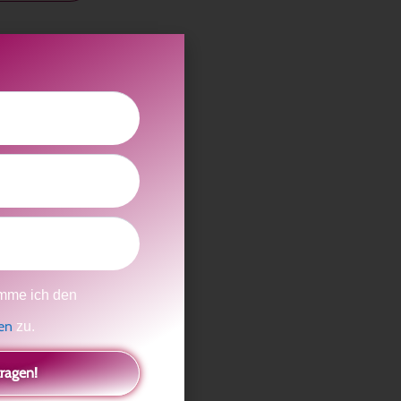
in Wunsch?
 Leben
eiten.
n.
 auf
und zeigen,
 und
mme ich den
gen
zu.
tragen!