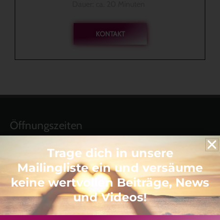
Dauer: ca. 20 Minuten
KONTAKT
Öffnungszeiten
Montag – Freitag:
Trage dich in unsere
09:00-12:00 Uhr
Mailingliste ein und versäume
keine wertvollen Beiträge, News
Links
und Videos!
El Molino