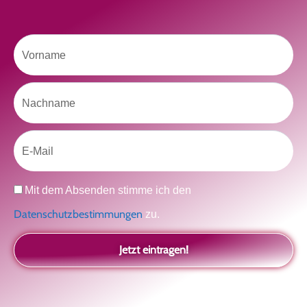
Castillo Moro
Casa Domingo
Vorname
Abonniere unseren Youtube Kanal
Nachname
Email
Datenschutz
Mit dem Absenden stimme ich den
Datenschutzbestimmungen
zu.
Jetzt eintragen!
Neueste Beiträge