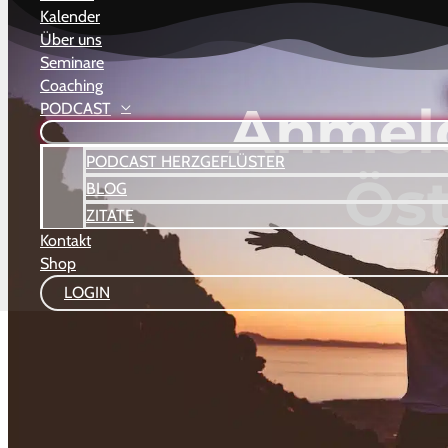
Kalender
Über uns
Seminare
Coaching
Anmel
PODCAST
PODCAST HERZGEFLÜSTER
Öst
BLOG
ZITATE
Kontakt
Shop
LOGIN