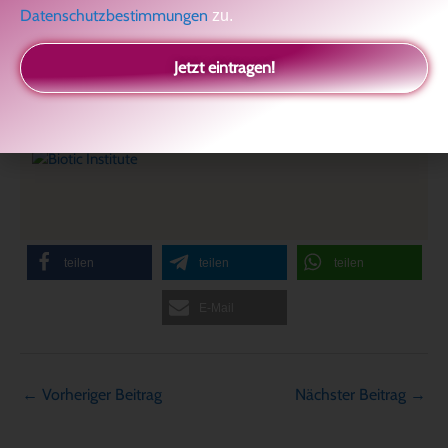
Datenschutzbestimmungen
zu.
Jetzt eintragen!
teilen
teilen
teilen
E-Mail
←
Vorheriger Beitrag
Nächster Beitrag
→