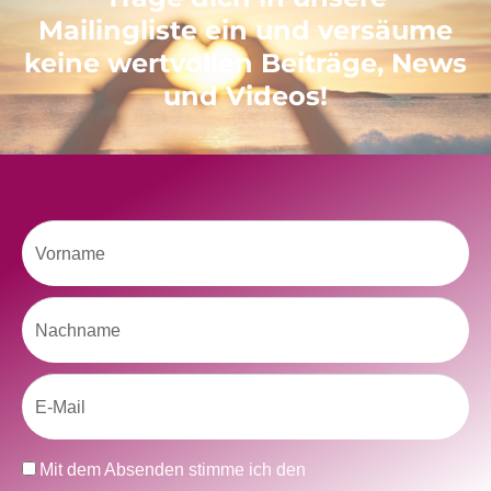
Mailingliste ein und versäume
keine wertvollen Beiträge, News
und Videos!
Vorname
Nachname
Email
Datenschutz
Mit dem Absenden stimme ich den