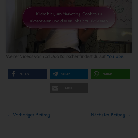
Klicke hier, um Marketing-Cookies zu
akzeptieren und diesen Inhalt zu aktivieren
Weiter Videos von Yod Udo Kolitscher findest du auf
YouTube
.
teilen
teilen
teilen
E-Mail
←
Vorheriger Beitrag
Nächster Beitrag
→