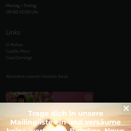
Montag – Freitag:
09:00-12:00 Uhr
Links
El Molino
Castillo Moro
Casa Domingo
Abonniere unseren Youtube Kanal
Trage dich in unsere
Mailingliste ein und versäume
keine wertvollen Beiträge, News