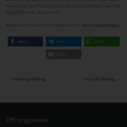
müssen usw. Der Punkt ist, du kannst erst was festlegen, wenn du
tatsächlich weißt, wo du stehst.
Weitere Seminare von Yod findest du hier: „
Alle Veranstaltungen
„
teilen
teilen
teilen
E-Mail
←
Vorheriger Beitrag
Nächster Beitrag
→
Öffnungszeiten