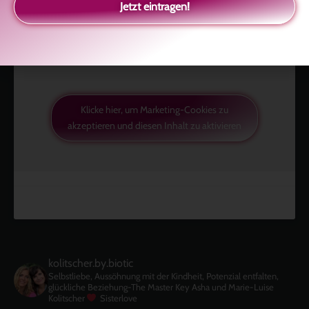
Jetzt eintragen!
Klicke hier, um Marketing-Cookies zu
akzeptieren und diesen Inhalt zu aktivieren
kolitscher.by.biotic
Selbstliebe, Aussöhnung mit der Kindheit, Potenzial entfalten,
glückliche Beziehung-The Master Key
Asha und Marie-Luise
Kolitscher
Sisterlove