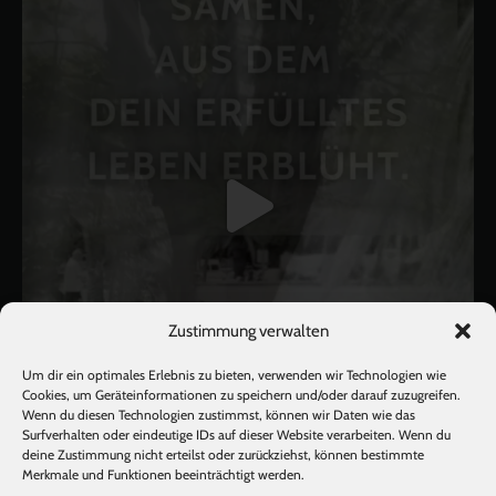
Zustimmung verwalten
Um dir ein optimales Erlebnis zu bieten, verwenden wir Technologien wie
Cookies, um Geräteinformationen zu speichern und/oder darauf zuzugreifen.
Wenn du diesen Technologien zustimmst, können wir Daten wie das
Surfverhalten oder eindeutige IDs auf dieser Website verarbeiten. Wenn du
deine Zustimmung nicht erteilst oder zurückziehst, können bestimmte
Mehr laden
Auf Instagram folgen
Merkmale und Funktionen beeinträchtigt werden.