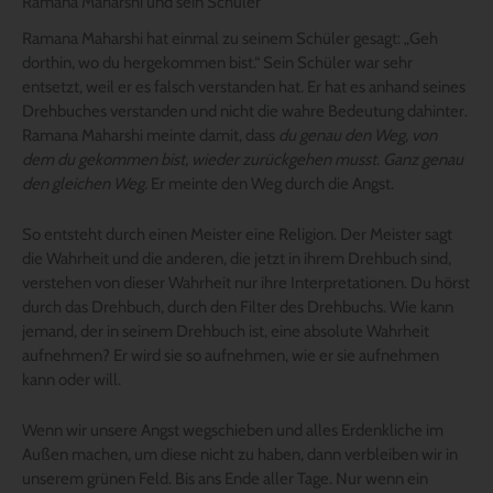
Ramana Maharshi und sein Schüler
Ramana Maharshi hat einmal zu seinem Schüler gesagt: „Geh
dorthin, wo du hergekommen bist.“ Sein Schüler war sehr
entsetzt, weil er es falsch verstanden hat. Er hat es anhand seines
Drehbuches verstanden und nicht die wahre Bedeutung dahinter.
Ramana Maharshi meinte damit, dass
du genau den Weg, von
dem du gekommen bist, wieder zurückgehen musst. Ganz genau
den gleichen Weg.
Er meinte den Weg durch die Angst.
So entsteht durch einen Meister eine Religion. Der Meister sagt
die Wahrheit und die anderen, die jetzt in ihrem Drehbuch sind,
verstehen von dieser Wahrheit nur ihre Interpretationen. Du hörst
durch das Drehbuch, durch den Filter des Drehbuchs. Wie kann
jemand, der in seinem Drehbuch ist, eine absolute Wahrheit
aufnehmen? Er wird sie so aufnehmen, wie er sie aufnehmen
kann oder will.
Wenn wir unsere Angst wegschieben und alles Erdenkliche im
Außen machen, um diese nicht zu haben, dann verbleiben wir in
unserem grünen Feld. Bis ans Ende aller Tage. Nur wenn ein