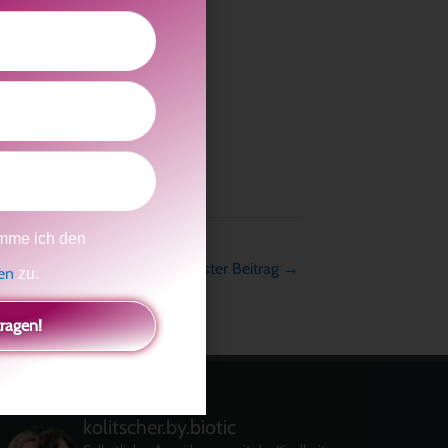
mme ich den
Nächster Beitrag
→
gen
zu.
tragen!
kolitscher.by.biotic