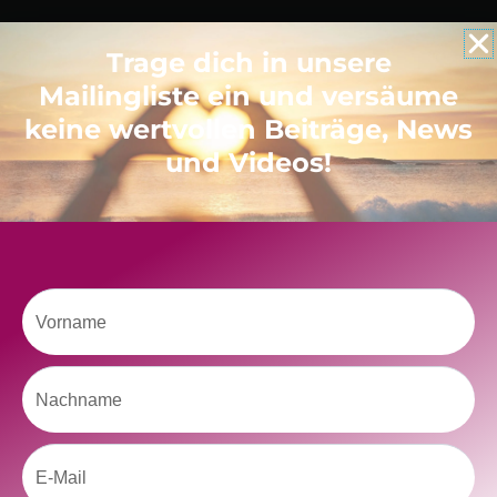
Trage dich in unsere
Like uns auf Facebook
Mailingliste ein und versäume
keine wertvollen Beiträge, News
und Videos!
Klicke hier, um Marketing-Cookies zu
Vorname
akzeptieren und diesen Inhalt zu aktivieren
Nachname
Email