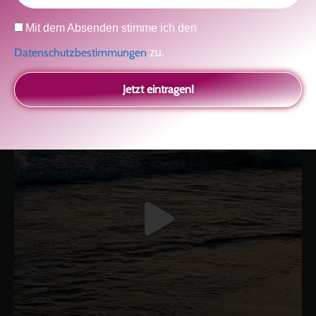
kolitscher.by.biotic
Datenschutz
Mit dem Absenden stimme ich den
Selbstliebe, Aussöhnung mit der Kindheit, Potenzial entfalten,
glückliche Beziehung-The Master Key
Asha und Marie-Luise
Datenschutzbestimmungen
zu.
Kolitscher
Sisterlove
Jetzt eintragen!