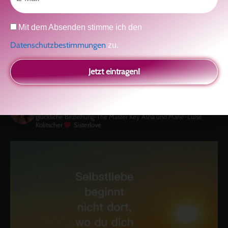
Datenschutz
Mit dem Absenden stimme ich den
Datenschutzbestimmungen
zu.
Jetzt eintragen!
kolitscher.by.biotic
Selbstliebe, Aussöhnung mit der Kindheit, Potenzial entfalten,
glückliche Beziehung-The Master Key
Asha und Marie-Luise
Kolitscher
Sisterlove