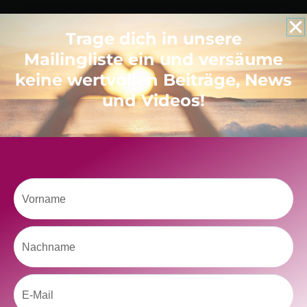
Trage dich in unsere
Like uns auf Facebook
Mailingliste ein und versäume
keine wertvollen Beiträge, News
und Videos!
Klicke hier, um Marketing-Cookies zu
Vorname
akzeptieren und diesen Inhalt zu aktivieren
Nachname
Email