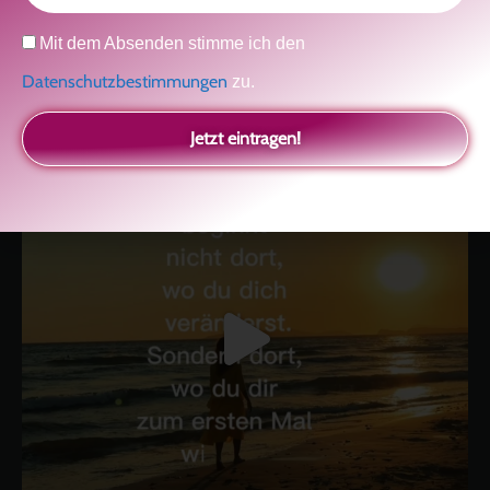
kolitscher.by.biotic
Datenschutz
Mit dem Absenden stimme ich den
Selbstliebe, Aussöhnung mit der Kindheit, Potenzial entfalten,
glückliche Beziehung-The Master Key
Asha und Marie-Luise
Datenschutzbestimmungen
zu.
Kolitscher
Sisterlove
Jetzt eintragen!