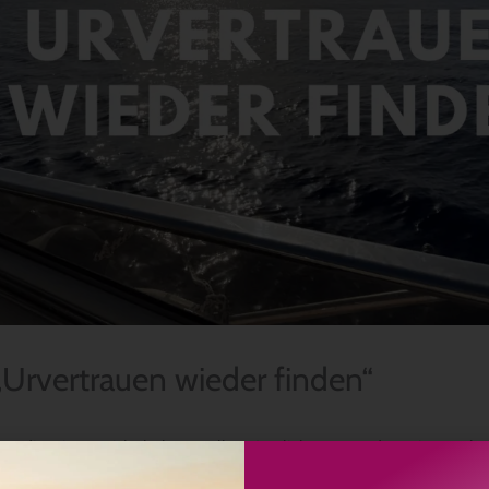
„Urvertrauen wieder finden“
, die wir gar nicht haben wollen. Am liebsten würden wir versch
wie es ist. Subjektiv gesehen, ist das nicht so, aber objektiv, vom Ga