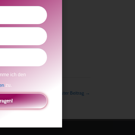
winnt, beschäftigen.
mme ich den
gen
zu.
Nächster Beitrag
→
tragen!