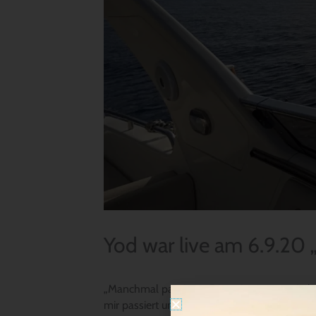
Yod war live am 6.9.20 
„Manchmal passieren Dinge in unserem Leben
mir passiert und ob das alles richtig ist, so 