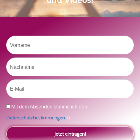
und Videos!
Radikal ehrlich
Der Teil von dir, der gesehen werden möchte
Vielleicht geht es gar nicht darum, noch mehr zu verstehen
Manchmal braucht es einfach eine kleine Auszeit
Vorname
Nachname
Like uns auf Facebook
Email
Datenschutz
Mit dem Absenden stimme ich den
Datenschutzbestimmungen
zu.
Klicke hier, um Marketing-Cookies zu
Jetzt eintragen!
akzeptieren und diesen Inhalt zu aktivieren