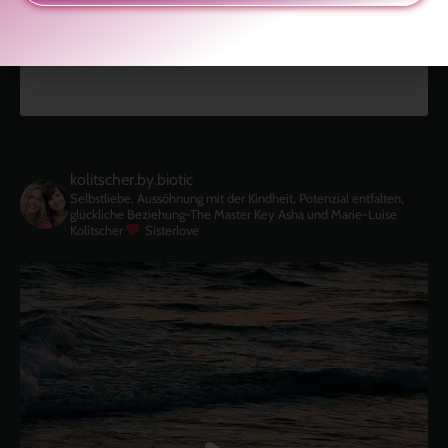
kolitscher.by.biotic
Selbstliebe, Aussöhnung mit der Kindheit, Potenzial entfalten,
glückliche Beziehung-The Master Key
Asha und Marie-Luise
Kolitscher
Sisterlove