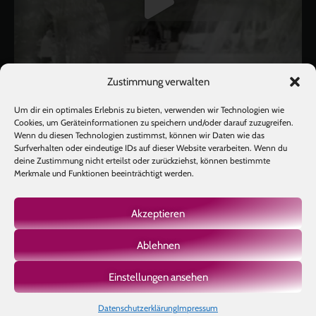
Zustimmung verwalten
Um dir ein optimales Erlebnis zu bieten, verwenden wir Technologien wie
Cookies, um Geräteinformationen zu speichern und/oder darauf zuzugreifen.
Wenn du diesen Technologien zustimmst, können wir Daten wie das
Surfverhalten oder eindeutige IDs auf dieser Website verarbeiten. Wenn du
deine Zustimmung nicht erteilst oder zurückziehst, können bestimmte
Mehr laden
Auf Instagram folgen
Merkmale und Funktionen beeinträchtigt werden.
Akzeptieren
Ablehnen
Copyright © 2026 BIOTIC INSTITUTE |
Impressum
|
Datenschutz
|
AGB
|
Einstellungen ansehen
Made with
by Ben's Way
Datenschutzerklärung
Impressum