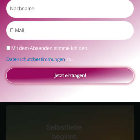
Nachname
Klicke hier, um Marketing-Cookies zu
akzeptieren und diesen Inhalt zu aktivieren
Email
Datenschutz
Mit dem Absenden stimme ich den
Datenschutzbestimmungen
zu.
Jetzt eintragen!
kolitscher.by.biotic
Selbstliebe, Aussöhnung mit der Kindheit, Potenzial entfalten,
glückliche Beziehung-The Master Key
Asha und Marie-Luise
Kolitscher
Sisterlove