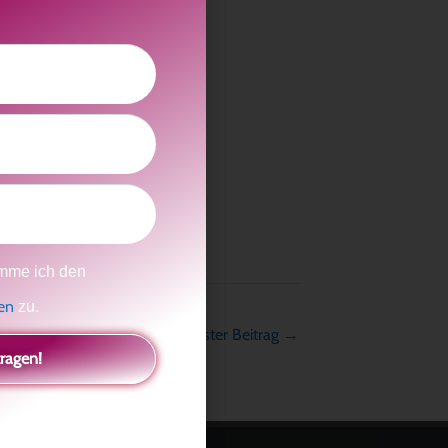
mme ich den
gen
zu.
Nächster Beitrag
→
tragen!