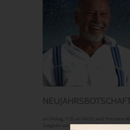
NEUJAHRSBOTSCHAFT 202
am Freitag, 1.1.21 um 14:00, wird Yod sei
Zeitgleich auf YouTube und Facebook.