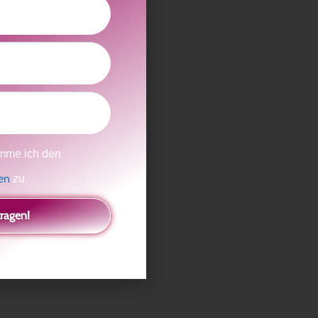
ältigt werden kann?
mme ich den
gen
zu.
tragen!
s man sie gestellt hat.