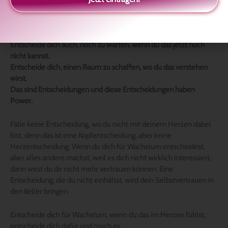
Also noch einmal:
Entscheide was immer, aber entscheide!
Entscheide dich auch, noch zu warten, wenn du das jetzt noch
nicht kannst.
Entscheide dich, einen Raum zu schaffen, wo du das verstehen
wirst.
Das sind Entscheidungen und diese Entscheidungen haben
Power.
Fälle keine Entscheidung, wo du nicht mit deinem Herzen dabei
bist, denn das ist eine Kopfentscheidung, aber keine
Herzentscheidung. Wenn du dich für Wachstum entscheidest,
aber alles andere machst, weil es dich nicht wirklich interessiert,
dann wirst du dir nicht mehr vertrauen können. Eine
Entscheidung, die du nicht einhältst, wird dein Selbstvertrauen in
den Keller bringen.
Entscheide dich für Wachstum, wenn du das im Herzen fühlst,
entscheide dich dafür und mach es.