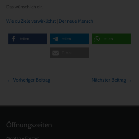
Das wünsch ich dir.
Wie du Ziele verwirklichst
|
Der neue Mensch
teilen
teilen
teilen
E-Mail
←
Vorheriger Beitrag
Nächster Beitrag
→
Öffnungszeiten
Montag – Freitag: