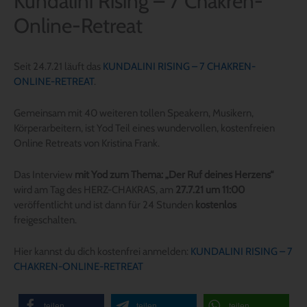
Kundalini Rising – 7 Chakren-
Online-Retreat
Seit 24.7.21 läuft das
KUNDALINI RISING – 7 CHAKREN-
ONLINE-RETREAT
.
Gemeinsam mit 40 weiteren tollen Speakern, Musikern,
Körperarbeitern, ist Yod Teil eines wundervollen, kostenfreien
Online Retreats von Kristina Frank.
Das Interview
mit Yod zum Thema: „Der Ruf deines Herzens“
wird am Tag des HERZ-CHAKRAS, am
27.7.21 um 11:00
veröffentlicht und ist dann für 24 Stunden
kostenlos
freigeschalten.
Hier kannst du dich kostenfrei anmelden:
KUNDALINI RISING – 7
CHAKREN-ONLINE-RETREAT
teilen
teilen
teilen