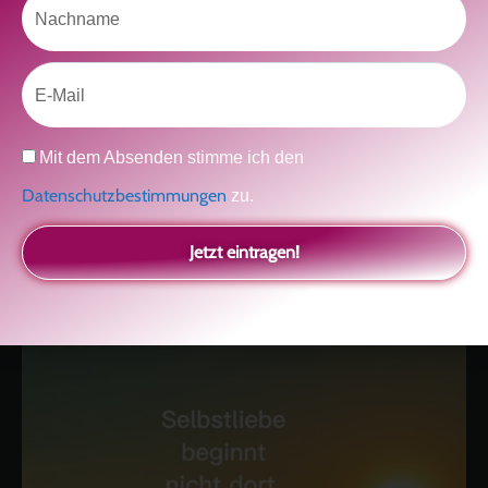
Klicke hier, um Marketing-Cookies zu
akzeptieren und diesen Inhalt zu aktivieren
Email
Datenschutz
Mit dem Absenden stimme ich den
Datenschutzbestimmungen
zu.
Jetzt eintragen!
kolitscher.by.biotic
Selbstliebe, Aussöhnung mit der Kindheit, Potenzial entfalten,
glückliche Beziehung-The Master Key
Asha und Marie-Luise
Kolitscher
Sisterlove