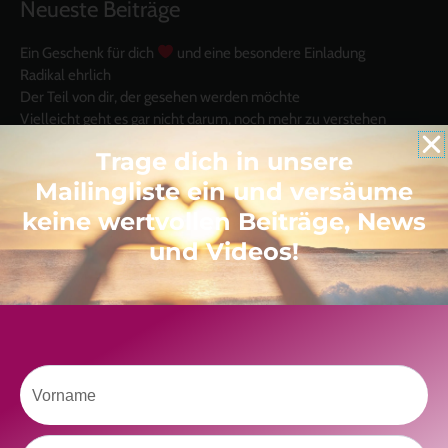
Neueste Beiträge
Ein Geschenk für dich
und eine besondere Einladung
Radikal ehrlich
Der Teil von dir, der gesehen werden möchte
Vielleicht geht es gar nicht darum, noch mehr zu verstehen
Manchmal braucht es einfach eine kleine Auszeit
Trage dich in unsere
Mailingliste ein und versäume
keine wertvollen Beiträge, News
und Videos!
Like uns auf Facebook
Vorname
Nachname