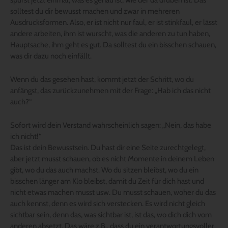
spürst jetzt einmal, was es genau ist, wie der da drüben ist. Das
solltest du dir bewusst machen und zwar in mehreren
Ausdrucksformen. Also, er ist nicht nur faul, er ist stinkfaul, er lässt
andere arbeiten, ihm ist wurscht, was die anderen zu tun haben,
Hauptsache, ihm geht es gut. Da solltest du ein bisschen schauen,
was dir dazu noch einfällt.
Wenn du das gesehen hast, kommt jetzt der Schritt, wo du
anfängst, das zurückzunehmen mit der Frage: „Hab ich das nicht
auch?“
Sofort wird dein Verstand wahrscheinlich sagen: „Nein, das habe
ich nicht!“
Das ist dein Bewusstsein. Du hast dir eine Seite zurechtgelegt,
aber jetzt musst schauen, ob es nicht Momente in deinem Leben
gibt, wo du das auch machst. Wo du sitzen bleibst, wo du ein
bisschen länger am Klo bleibst, damit du Zeit für dich hast und
nicht etwas machen musst usw. Du musst schauen, woher du das
auch kennst, denn es wird sich verstecken. Es wird nicht gleich
sichtbar sein, denn das, was sichtbar ist, ist das, wo dich dich vom
anderen absetzt. Das wäre z.B., dass du ein verantwortungsvoller