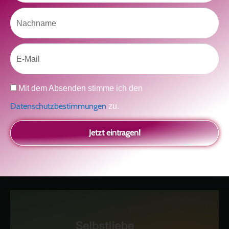
Nachname
Klicke hier, um Marketing-Cookies zu
akzeptieren und diesen Inhalt zu aktivieren
Email
Datenschutz
Mit dem Absenden stimme ich den
Datenschutzbestimmungen
zu.
Jetzt eintragen!
kolitscher.by.biotic
Selbstliebe, Aussöhnung mit der Kindheit, Potenzial entfalten,
glückliche Beziehung-The Master Key
Asha und Marie-Luise
Kolitscher
Sisterlove