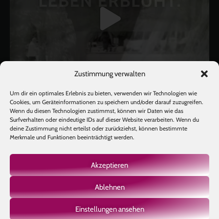
Zustimmung verwalten
Um dir ein optimales Erlebnis zu bieten, verwenden wir Technologien wie
Cookies, um Geräteinformationen zu speichern und/oder darauf zuzugreifen.
Wenn du diesen Technologien zustimmst, können wir Daten wie das
Surfverhalten oder eindeutige IDs auf dieser Website verarbeiten. Wenn du
deine Zustimmung nicht erteilst oder zurückziehst, können bestimmte
Mehr laden
Auf Instagram folgen
Merkmale und Funktionen beeinträchtigt werden.
Akzeptieren
Ablehnen
Copyright © 2026 BIOTIC INSTITUTE |
Impressum
|
Datenschutz
|
AGB
|
Einstellungen ansehen