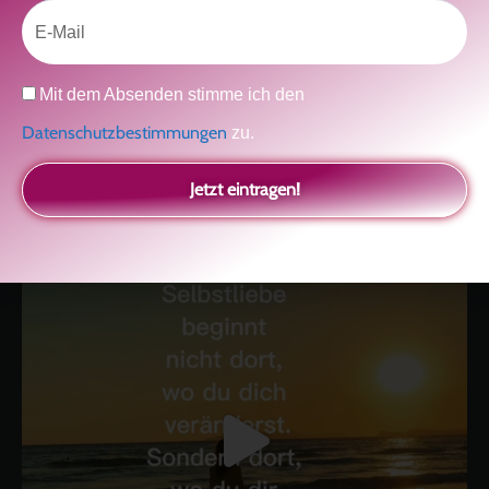
Email
Datenschutz
Mit dem Absenden stimme ich den
kolitscher.by.biotic
Datenschutzbestimmungen
zu.
Selbstliebe, Aussöhnung mit der Kindheit, Potenzial entfalten,
glückliche Beziehung-The Master Key
Asha und Marie-Luise
Kolitscher
Sisterlove
Jetzt eintragen!