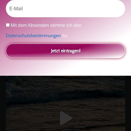
Email
Datenschutz
Mit dem Absenden stimme ich den
kolitscher.by.biotic
Datenschutzbestimmungen
zu.
Selbstliebe, Aussöhnung mit der Kindheit, Potenzial entfalten,
glückliche Beziehung-The Master Key
Asha und Marie-Luise
Kolitscher
Sisterlove
Jetzt eintragen!