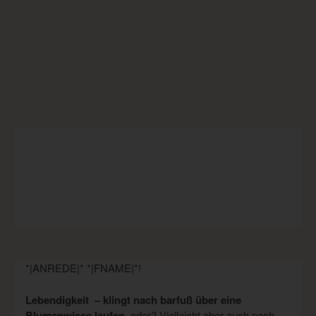
*|ANREDE|* *|FNAME|*!
Lebendigkeit – klingt nach barfuß über eine
Blumenwiese laufen,
oder? Vielleicht aber auch nach