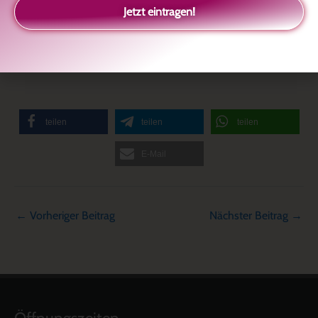
Jetzt eintragen!
teilen
teilen
teilen
E-Mail
←
Vorheriger Beitrag
Nächster Beitrag
→