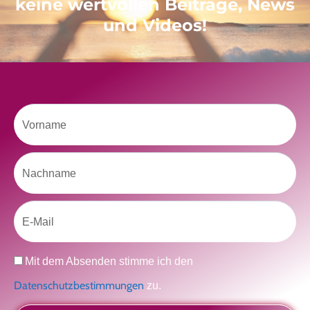
keine wertvollen Beiträge, News
und Videos!
Copyright © *|CURRENT_YEAR|*
*|LIST:COMPANY|*,
All rights reserved.
*|IFNOT:ARCHIVE_PAGE|*
*|LIST:DESCRIPTION|*
Du möchtest keine Emails mehr erhalten?
Vorname
Dann klicke hier:
Abonnement kündigen
unsere Adresse:
Nachname
*|HTML:LIST_ADDRESS_HTML|* *|END:IF|*
Email
Datenschutz
Mit dem Absenden stimme ich den
Datenschutzbestimmungen
zu.