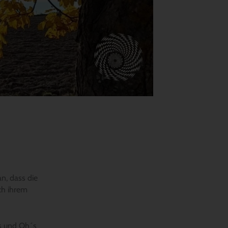
an, dass die
ch ihrem
´s und Oh´s