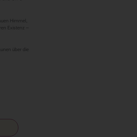
lauen Himmel,
ren Existenz –
aunen über die