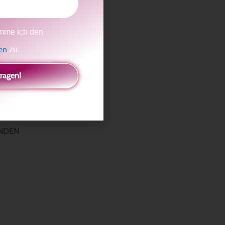
enn noch
mme ich den
gen
zu.
tragen!
INDEN