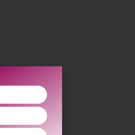
t:
sen –