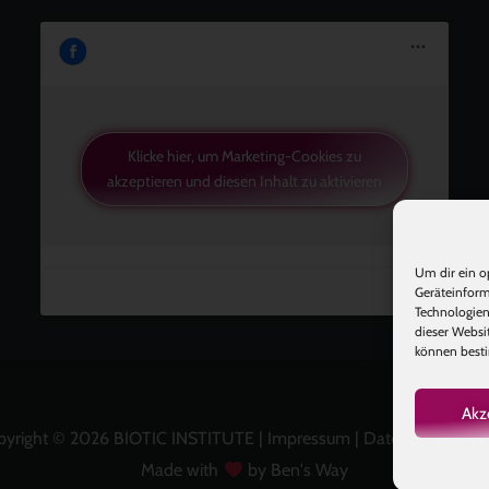
Klicke hier, um Marketing-Cookies zu
akzeptieren und diesen Inhalt zu aktivieren
Um dir ein o
Geräteinform
Technologien
dieser Websi
können besti
Akz
pyright © 2026 BIOTIC INSTITUTE |
Impressum
|
Datenschutz
|
A
Made with
by Ben's Way