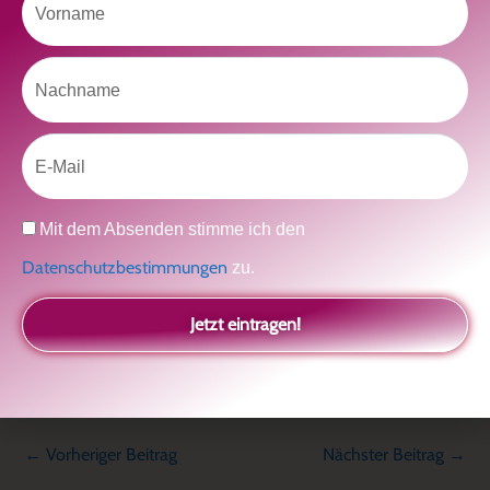
Nachname
Email
Datenschutz
Mit dem Absenden stimme ich den
Datenschutzbestimmungen
zu.
teilen
teilen
teilen
Jetzt eintragen!
E-Mail
←
Vorheriger Beitrag
Nächster Beitrag
→