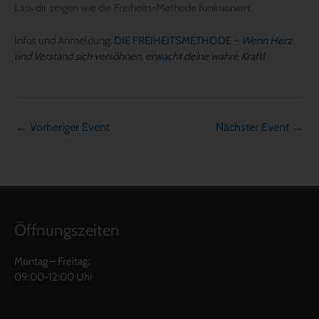
Lass dir zeigen wie die Freiheits-Methode funktioniert.
Infos und Anmeldung:
DIE FREIHEITSMETHODE –
Wenn Herz
und Verstand sich versöhnen, erwacht deine wahre Kraft!
←
Vorheriger Event
Nächster Event
→
Öffnungszeiten
Montag – Freitag:
09:00-12:00 Uhr