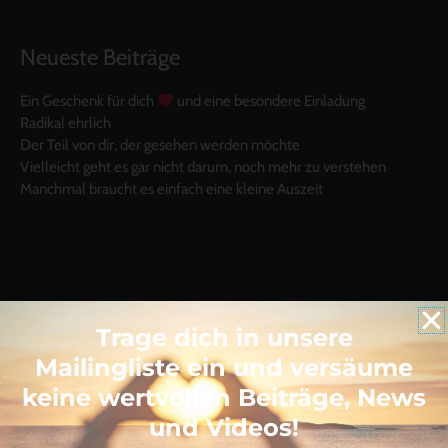
Neueste Beiträge
Ein Geschenk für dich
und eine besondere Einladung
Radikal ehrlich
Der Teil von dir, der gesehen werden möchte
Vielleicht geht es gar nicht darum, noch mehr zu verstehen
Manchmal braucht es einfach eine kleine Auszeit
Like uns auf Facebook
Trage dich in unsere
Mailingliste ein und versäume
keine wertvollen Beiträge, News
und Videos!