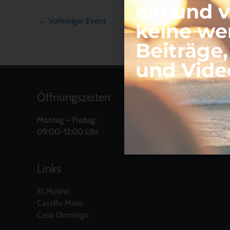
ein und 
←
Vorheriger Event
keine we
Beiträge
und Vide
Öffnungszeiten
Montag – Freitag:
09:00-12:00 Uhr
Links
El Molino
Castillo Moro
Casa Domingo