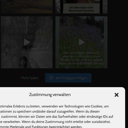
Mehr laden
Auf Instagram folgen
Zustimmung verwalten
ptimales Erlebnis zu bieten, verwenden wir Technologien wie Cookies, um
ationen zu speichern und/oder darauf zuzugreifen. Wenn du diesen
 zustimmst, können wir Daten wie das Surfverhalten oder eindeutige IDs auf
te verarbeiten. Wenn du deine Zustimmung nicht erteilst oder zurückziehst,
mmte Merkmale und Funktionen beeinträchtigt werden.