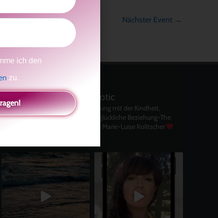
Nächster Event
→
mme ich den
gen
zu.
kolitscher.by.biotic
tragen!
Selbstliebe, Aussöhnung mit der Kindheit,
Potenzial entfalten, glückliche Beziehung-The
Master Key
Asha und Marie-Luise Kolitscher
Sisterlove