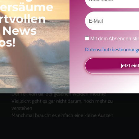
versäume
rtvollen
Email
, News
Datenschutz
os!
Mit dem Absenden sti
Datenschutzbestimmun
Neueste Beiträge
Jetzt ein
Ein Geschenk für dich
und eine besondere
Einladung
Radikal ehrlich
Der Teil von dir, der gesehen werden möchte
Vielleicht geht es gar nicht darum, noch mehr zu
verstehen
Manchmal braucht es einfach eine kleine Auszeit