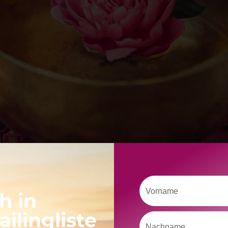
Zeit-Raum der Begegnung in Gemeinschaft ein. Mit vier Workshop
Vorname
h in
ilingliste
Nachname