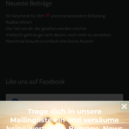
Neueste Beiträge
Ein Geschenk für dich
und eine besondere Einladung
Radikal ehrlich
Der Teil von dir, der gesehen werden möchte
Vielleicht geht es gar nicht darum, noch mehr zu verstehen
Manchmal braucht es einfach eine kleine Auszeit
Like uns auf Facebook
Trage dich in unsere
Mailingliste ein und versäume
keine wertvollen Beiträge, News