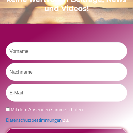
Klicke hier, um Marketing-Cookies zu
und Videos!
akzeptieren und diesen Inhalt zu aktivieren
Vorname
Nachname
kolitscher.by.biotic
Selbstliebe, Aussöhnung mit der Kindheit, Potenzial entfalten,
glückliche Beziehung-The Master Key
Asha und Marie-Luise
Kolitscher
Sisterlove
Email
Datenschutz
Mit dem Absenden stimme ich den
Datenschutzbestimmungen
zu.