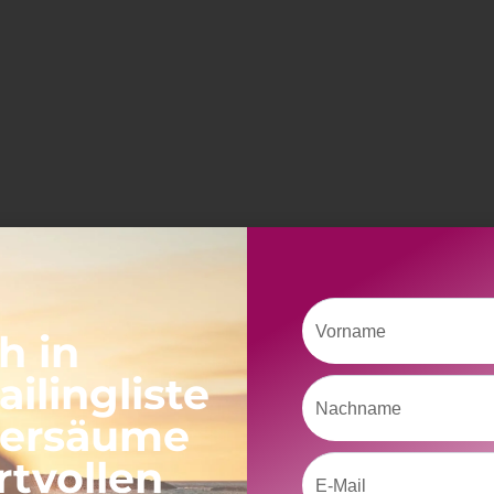
Vorname
h in
ilingliste
Nachname
versäume
rtvollen
Email