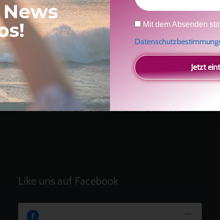
, News
Neueste Beiträge
Datenschutz
os!
Mit dem Absenden sti
Ein Geschenk für dich
und eine besondere
Datenschutzbestimmun
Einladung
Radikal ehrlich
Jetzt ein
Der Teil von dir, der gesehen werden möchte
Vielleicht geht es gar nicht darum, noch mehr zu
verstehen
Manchmal braucht es einfach eine kleine Auszeit
Like uns auf Facebook