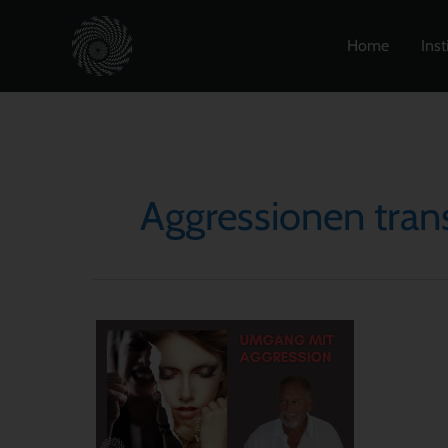
Zum
Inhalt
Home
Inst
springen
Aggressionen tran
Wie
du
entspannt
mit
Aggression
umgehst