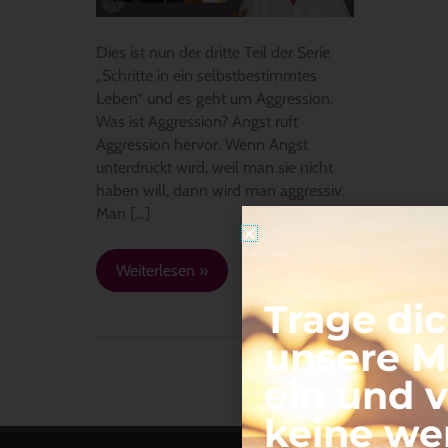
Dies ist nun der dritte Teil der Serie
„Schritte in ein selbstbestimmtes
Leben“ und es geht um Aggression.
Was ist Aggression? Angst ruft
Aggression hervor. Wenn Angst
unterdrückt wird, weil man sie nicht
haben will, dann wird man aggressiv.
Man […]
Weiterlesen »
Trage dic
unsere Ma
ein und 
keine we