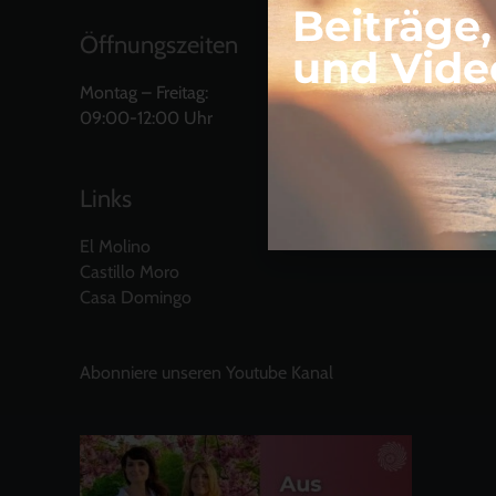
Beiträge
Öffnungszeiten
und Vide
Montag – Freitag:
09:00-12:00 Uhr
Links
El Molino
Castillo Moro
Casa Domingo
Abonniere unseren Youtube Kanal