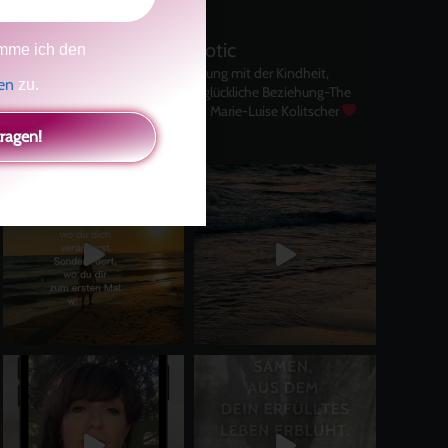
kolitscher.by.biotic
mme ich den
Selbstliebe, Aussöhnung mit der Kindheit,
gen
zu.
Potenzial entfalten, glückliche Beziehung-The
Master Key
Asha und Marie-Luise Kolitscher
Sisterlove
tragen!