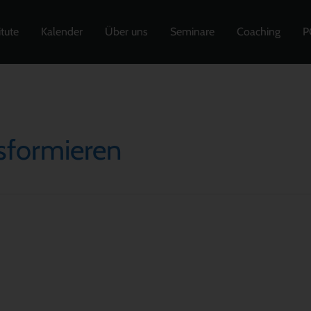
itute
Kalender
Über uns
Seminare
Coaching
P
sformieren