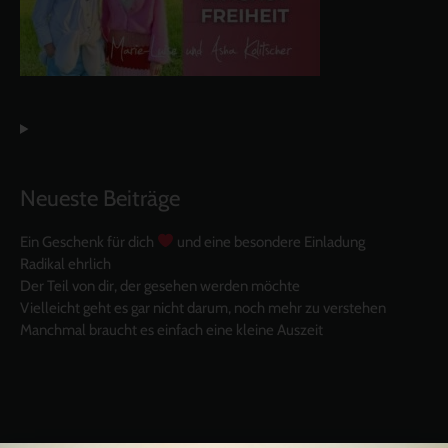
Neueste Beiträge
Ein Geschenk für dich
und eine besondere Einladung
Radikal ehrlich
Der Teil von dir, der gesehen werden möchte
Vielleicht geht es gar nicht darum, noch mehr zu verstehen
Manchmal braucht es einfach eine kleine Auszeit