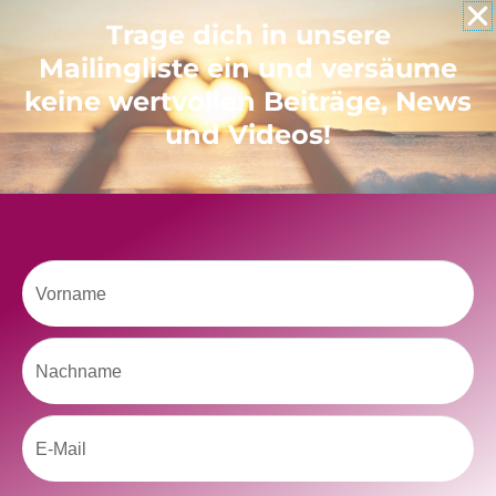
Like uns auf Facebook
Trage dich in unsere
Mailingliste ein und versäume
keine wertvollen Beiträge, News
und Videos!
Klicke hier, um Marketing-Cookies zu
akzeptieren und diesen Inhalt zu aktivieren
Vorname
Nachname
Email
kolitscher.by.biotic
Selbstliebe, Aussöhnung mit der Kindheit, Potenzial entfalten,