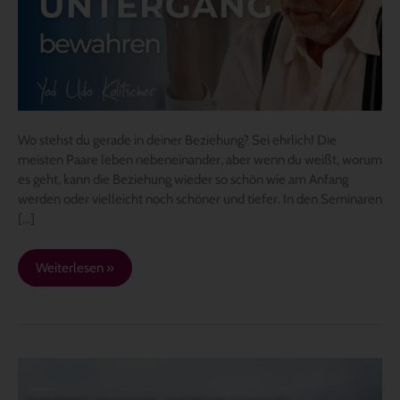
Beziehung
vor
dem
Untergang
zu
bewahren.
Wo stehst du gerade in deiner Beziehung? Sei ehrlich! Die
meisten Paare leben nebeneinander, aber wenn du weißt, worum
es geht, kann die Beziehung wieder so schön wie am Anfang
werden oder vielleicht noch schöner und tiefer. In den Seminaren
[…]
Weiterlesen »
Wie
rettet