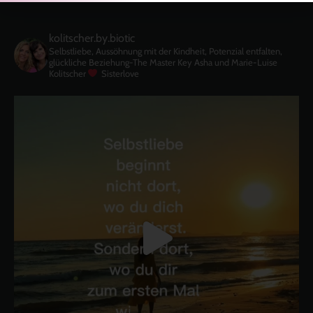
kolitscher.by.biotic
Selbstliebe, Aussöhnung mit der Kindheit, Potenzial entfalten,
glückliche Beziehung-The Master Key
Asha und Marie-Luise
Kolitscher
Sisterlove