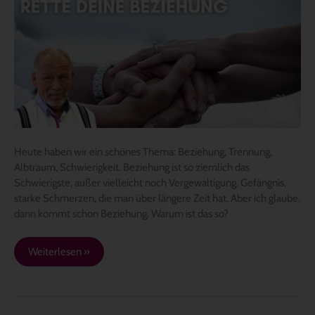
man
eine
Beziehung,
die
kurz
vor
der
Trennung
steht?
Heute haben wir ein schönes Thema: Beziehung, Trennung,
Albtraum, Schwierigkeit. Beziehung ist so ziemlich das
Schwierigste, außer vielleicht noch Vergewaltigung, Gefängnis,
starke Schmerzen, die man über längere Zeit hat. Aber ich glaube,
dann kommt schon Beziehung. Warum ist das so?
Weiterlesen »