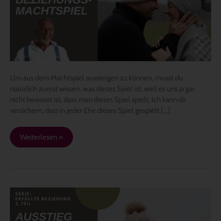
Beziehung
auszusteigen
–
2.
Teil
Serie:
Erfüllte
Um aus dem Machtspiel aussteigen zu können, musst du
Beziehung
natürlich zuerst wissen, was dieses Spiel ist, weil es uns ja gar
nicht bewusst ist, dass man dieses Spiel spielt. Ich kann dir
versichern, dass in jeder Ehe dieses Spiel gespielt […]
Weiterlesen »
ERFÜLLTE
BEZIEHUNG
LEBEN