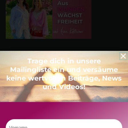
Trage dich in unsere
Mailingliste ein und versäume
Neueste Beiträge
keine wertvollen Beiträge, News
und Videos!
Radikal ehrlich
Der Teil von dir, der gesehen werden möchte
Vielleicht geht es gar nicht darum, noch mehr zu verstehen
Manchmal braucht es einfach eine kleine Auszeit
Berührung, Begegnung und ein neuer Podcast
Vorname