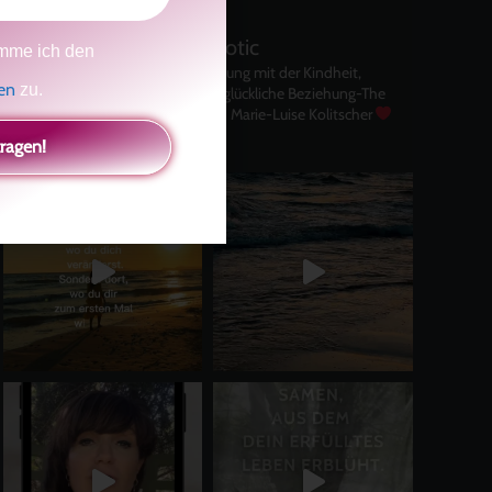
kolitscher.by.biotic
mme ich den
Selbstliebe, Aussöhnung mit der Kindheit,
gen
zu.
Potenzial entfalten, glückliche Beziehung-The
Master Key
Asha und Marie-Luise Kolitscher
Sisterlove
tragen!