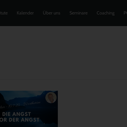
itute
Kalender
Über uns
Seminare
Coaching
P
t
t