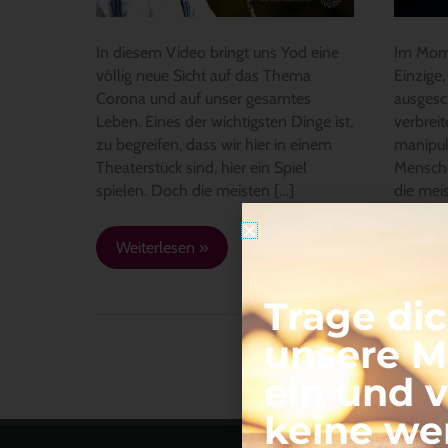
In diesem Video bringt uns Yod eine
Im Mome
völlig neue Sicht auf das Thema
Einzige
Corona und auf unser gesamtes
ausgesc
Leben. Eines der wichtigsten Dinge ist,
verbrei
zu begreifen, dass wir hier in einem
manipul
Theaterstück sind, hier ein Spiel
Mensche
spielen. Doch die meisten […]
die meis
Weiterlesen »
Weit
Trage dic
unsere Ma
ein und 
keine we