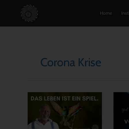
Zum
Inhalt
Home
Inst
springen
Corona Krise
Das
Die
Leben
Angs
ist
vor
ein
der
Spiel
Angs