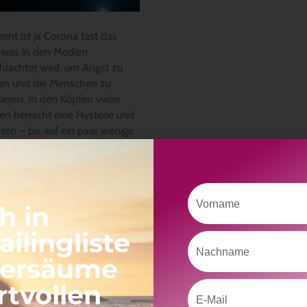
nt ist ja Corona fast das
, was in den Medien
hlachtet wird, um Angst zu
ten und die Menschen zu
ieren. In den Köpfen vieler
n herrscht eine Hysterie und
ten – bis auf ein paar wenige
erlesen »
Vorname
h in
ilingliste
Nachname
versäume
rtvollen
Email