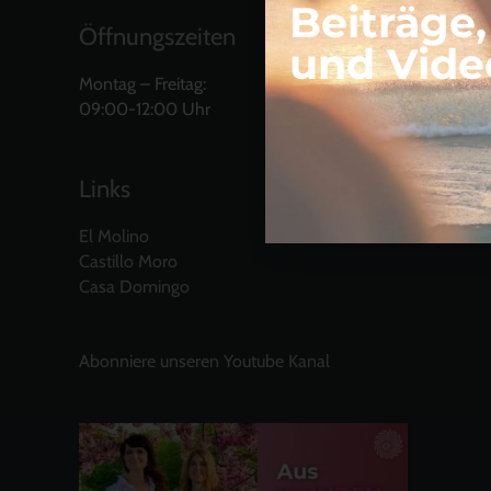
Beiträge
Öffnungszeiten
und Vide
Montag – Freitag:
09:00-12:00 Uhr
Links
El Molino
Castillo Moro
Casa Domingo
Abonniere unseren Youtube Kanal