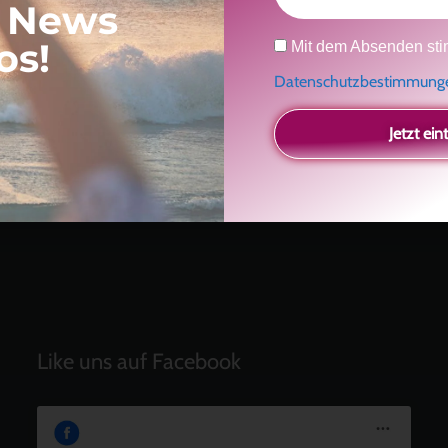
, News
Neueste Beiträge
Datenschutz
os!
Mit dem Absenden sti
Ein Geschenk für dich
und eine besondere
Datenschutzbestimmun
Einladung
Radikal ehrlich
Jetzt ein
Der Teil von dir, der gesehen werden möchte
Vielleicht geht es gar nicht darum, noch mehr zu
verstehen
Manchmal braucht es einfach eine kleine Auszeit
Like uns auf Facebook