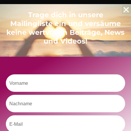
Like uns auf Facebook
Trage dich in unsere
Mailingliste ein und versäume
keine wertvollen Beiträge, News
und Videos!
Klicke hier, um Marketing-Cookies zu
akzeptieren und diesen Inhalt zu aktivieren
Vorname
Nachname
Email
kolitscher.by.biotic